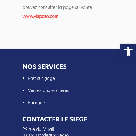
pouvez consulter la page suivante
www.vispato.com
Ouvrir la
NOS SERVICES
Prêt sur gage
Ventes aux enchères
Épargne
CONTACTER LE SIEGE
29 rue du Mirail
33074 Bordeaux Cedex