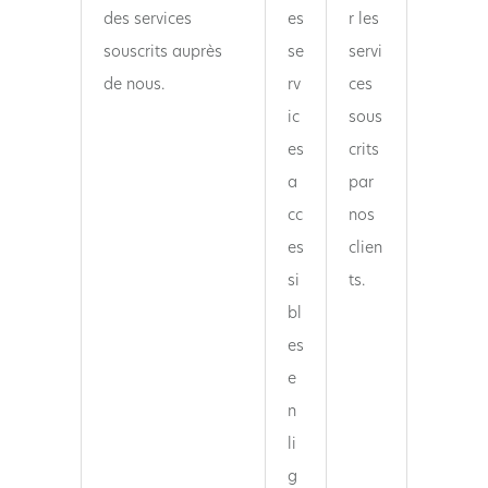
des services
es
r les
souscrits auprès
se
servi
de nous.
rv
ces
ic
sous
es
crits
a
par
cc
nos
es
clien
si
ts.
bl
es
e
n
li
g