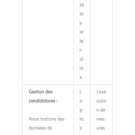
es
et
p
ar
te
n
ai
re
s.
Gestion des
L
L’exé
candidatures :
a
cutio
g
n de
Nous traitons des
es
mes
données de
ti
ures