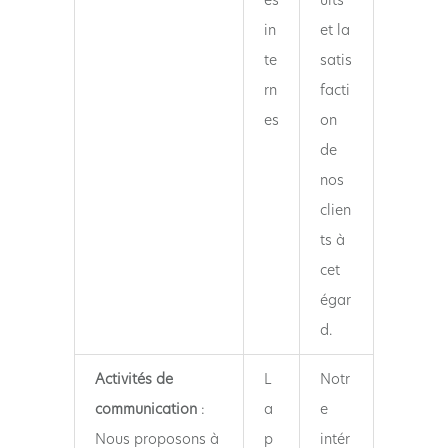
es
uits
in
et la
te
satis
rn
facti
es
on
de
nos
clien
ts à
cet
égar
d.
Activités de
L
Notr
communication
:
a
e
Nous proposons à
p
intér