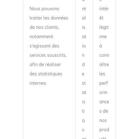
Nous pouvons
ré
intér
traiter les données
al
êt
de nos clients,
is
légit
notamment
at
ime
s’agissant des
io
à
services souscrits,
n
conn
afin de réaliser
d
aître
des statistiques
e
les
internes.
st
perf
at
orm
is
ance
ti
s de
q
nos
u
prod