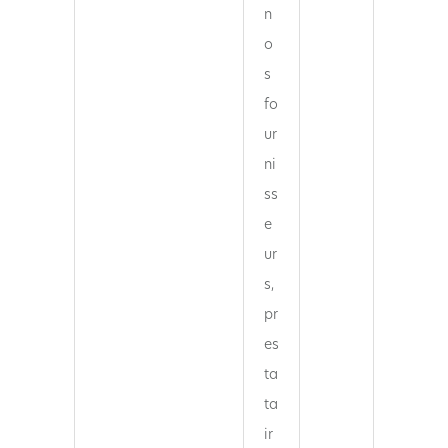
n
o
s
fo
ur
ni
ss
e
ur
s,
pr
es
ta
ta
ir