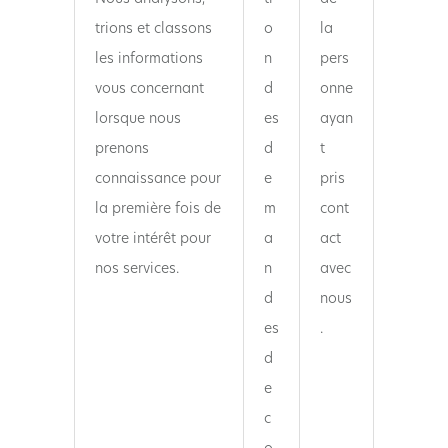
trions et classons
o
la
les informations
n
pers
vous concernant
d
onne
lorsque nous
es
ayan
prenons
d
t
connaissance pour
e
pris
la première fois de
m
cont
votre intérêt pour
a
act
nos services.
n
avec
d
nous
es
.
d
e
c