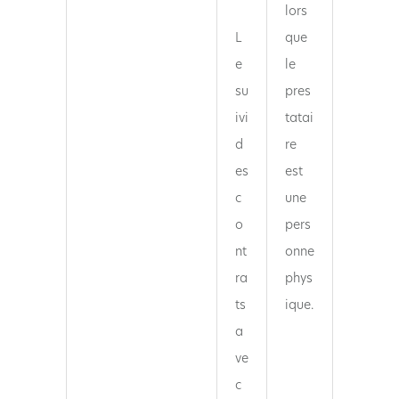
lors
L
que
e
le
su
pres
ivi
tatai
d
re
es
est
c
une
o
pers
nt
onne
ra
phys
ts
ique.
a
ve
c