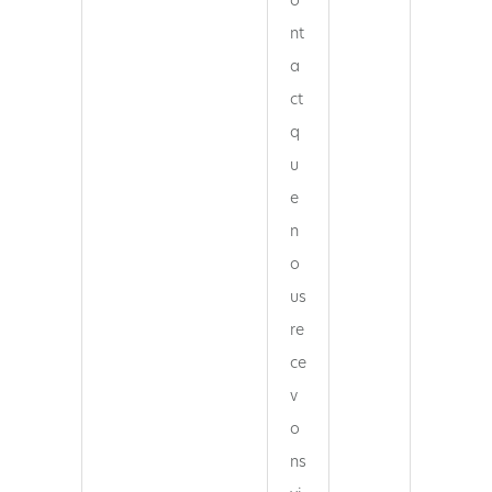
o
nt
a
ct
q
u
e
n
o
us
re
ce
v
o
ns