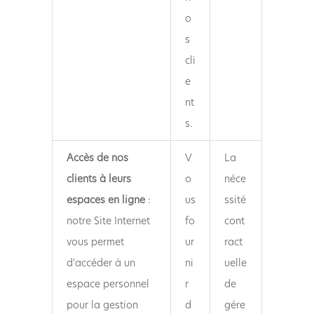
o
s
cli
e
nt
s.
Accès de nos
V
La
clients à leurs
o
néce
espaces en ligne
:
us
ssité
notre Site Internet
fo
cont
vous permet
ur
ract
d’accéder à un
ni
uelle
espace personnel
r
de
pour la gestion
d
gére