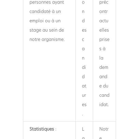
personnes ayant
o
préc
candidaté à un
n
ontr
emploi ou à un
d
actu
stage au sein de
es
elles
notre organisme.
c
prise
a
s à
n
la
di
dem
d
and
at
e du
ur
cand
es
idat.
.
Statistiques
:
L
Notr
a
e