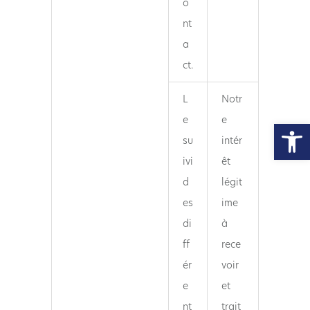
o
nt
a
ct.
L
Notr
e
e
Ouvrir la
su
intér
ivi
êt
d
légit
es
ime
di
à
ff
rece
ér
voir
e
et
nt
trait