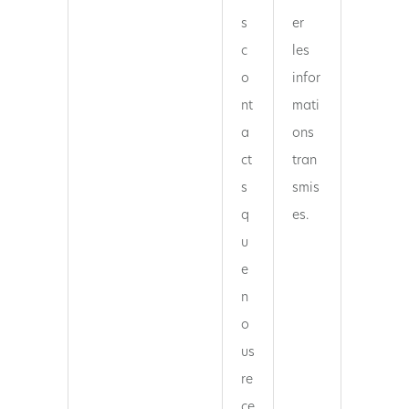
s
er
c
les
o
infor
nt
mati
a
ons
ct
tran
s
smis
q
es.
u
e
n
o
us
re
ce