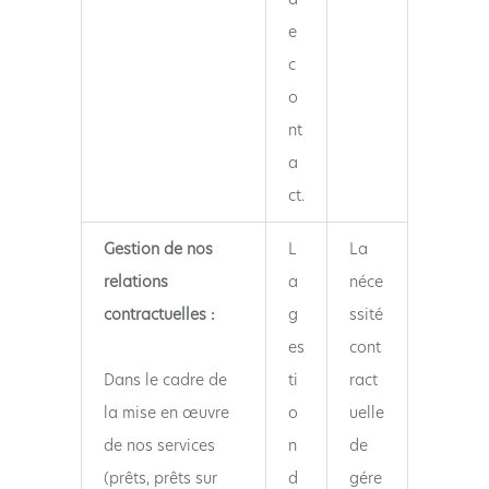
e
c
o
nt
a
ct.
Gestion de nos
L
La
relations
a
néce
contractuelles :
g
ssité
es
cont
Dans le cadre de
ti
ract
la mise en œuvre
o
uelle
de nos services
n
de
(prêts, prêts sur
d
gére