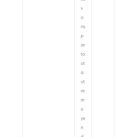
v
o
ns
p
ar
to
ut
a
ut
re
m
o
ye
n
d