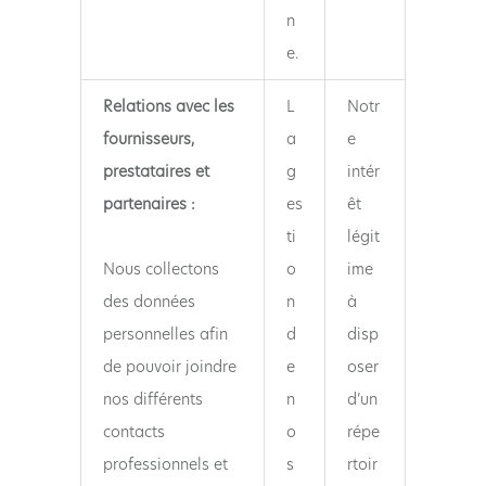
n
e.
Relations avec les
L
Notr
fournisseurs,
a
e
prestataires et
g
intér
partenaires :
es
êt
ti
légit
Nous collectons
o
ime
des données
n
à
personnelles afin
d
disp
de pouvoir joindre
e
oser
nos différents
n
d’un
contacts
o
répe
professionnels et
s
rtoir