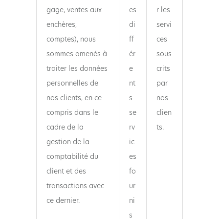
gage, ventes aux
es
r les
enchères,
di
servi
comptes), nous
ff
ces
sommes amenés à
ér
sous
traiter les données
e
crits
personnelles de
nt
par
nos clients, en ce
s
nos
compris dans le
se
clien
cadre de la
rv
ts.
gestion de la
ic
comptabilité du
es
client et des
fo
transactions avec
ur
ce dernier.
ni
s