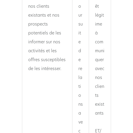
nos clients
o
êt
existants et nos
ur
légit
prospects
su
ime
potentiels de les
it
à
informer sur nos
e
com
activités et les
d
muni
offres susceptibles
e
quer
de les intéresser.
re
avec
la
nos
ti
clien
o
ts
ns
exist
a
ants
ve
c
ET/