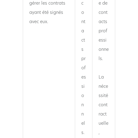
gérer les contrats
c
e de
ayant été signés
o
cont
avec eux.
nt
acts
a
prof
ct
essi
s
onne
pr
ls.
of
es
La
si
néce
o
ssité
n
cont
n
ract
el
uelle
s.
,